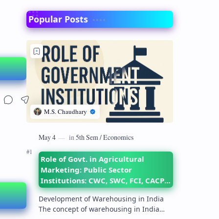
Popular Posts
Role of Govt. in Agricultural
Marketing: Public Sector
Institutions: CWC, SWC, FCI, CACP,
DMI– their objectives and
Development of Warehousing in India
functions
The concept of warehousing in India