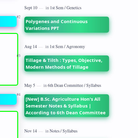
dates back to 1928 when the Royal
Commission on Agriculture highlighted
its…
Polygenes and Continuous
Variations PPT
Tillage & Tilth : Types, Objective,
Modern Methods of Tillage
[New] B.Sc. Agriculture Hon's All
Semester Notes & Syllabus |
According to 6th Dean Committee