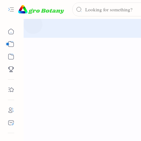
Syllabus
Notes