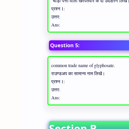
चौड़ी पत्ती वाला खरपतवार के दो उदाहरण लिखे
प्रश्न 1:
उत्तर:
Ans:
Question 5:
common trade name of glyphosate.
राउण्डअप का सामान्य नाम लिखे।
प्रश्न 1:
उत्तर:
Ans:
Section B