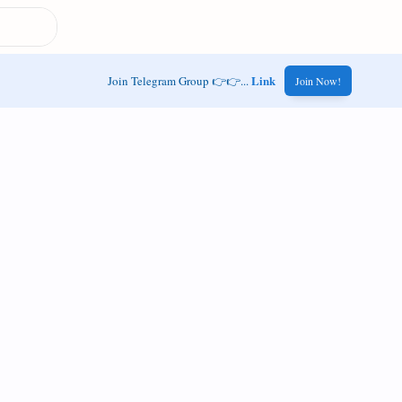
Link
Join Telegram Group 👉👉...
Join Now!